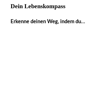
Dein Lebenskompass
Erkenne deinen Weg, indem du…
Vergangenes loslässt
Keine Kraft mehr an andere abgibst